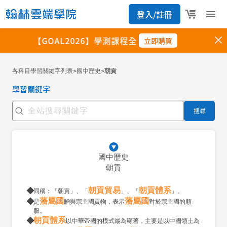
各科目學習關鍵字列表
國中歷史
朝貢
>
>
學習關鍵字
搜尋
國中歷史
朝貢
朝貢貿易
朝貢體系
同稱：「朝貢」、「
」、「
」。
藩屬國
藩屬國
是
贈與宗主國貢物，表示
對於宗主國的順
服。
朝貢體系
以中華帝國的模式最為顯著，主要是以中國領土為