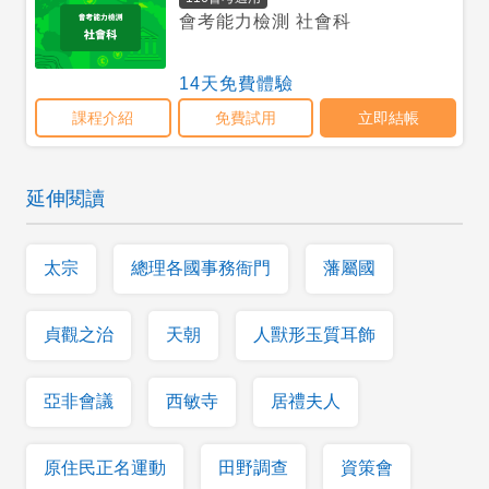
延伸閱讀
太宗
總理各國事務衙門
藩屬國
貞觀之治
天朝
人獸形玉質耳飾
亞非會議
西敏寺
居禮夫人
原住民正名運動
田野調查
資策會