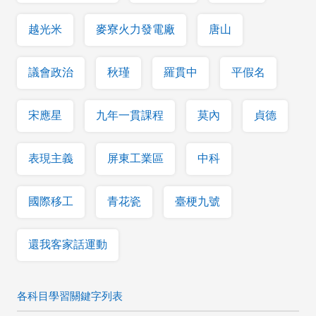
越光米
麥寮火力發電廠
唐山
議會政治
秋瑾
羅貫中
平假名
宋應星
九年一貫課程
莫內
貞德
表現主義
屏東工業區
中科
國際移工
青花瓷
臺梗九號
還我客家話運動
各科目學習關鍵字列表