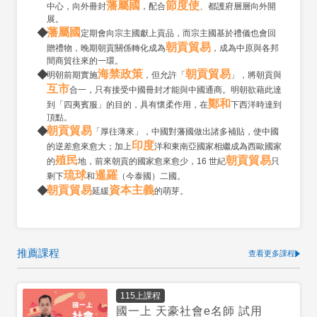
藩屬國
節度使
中心，向外冊封
，配合
、都護府層層向外開
展。
藩屬國
定期會向宗主國獻上貢品，而宗主國基於禮儀也會回
朝貢貿易
贈禮物，晚期朝貢關係轉化成為
，成為中原與各邦
間商貿往來的一環。
海禁政策
朝貢貿易
明朝前期實施
，但允許「
」，將朝貢與
互市
合一，只有接受中國冊封才能與中國通商。明朝欲藉此達
鄭和
到「四夷賓服」的目的，具有懷柔作用，在
下西洋時達到
頂點。
朝貢貿易
「厚往薄來」，中國對藩國做出諸多補貼，使中國
印度
的逆差愈來愈大；加上
洋和東南亞國家相繼成為西歐國家
殖民
朝貢貿易
的
地，前來朝貢的國家愈來愈少，16 世紀
只
琉球
暹羅
剩下
和
（今泰國）二國。
朝貢貿易
資本主義
延緩
的萌芽。
推薦課程
查看更多課程