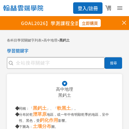
各科目學習關鍵字列表
高中地理
黑鈣土
>
>
學習關鍵字
搜尋
高中地理
黑鈣土
黑鈣土
軟黑土
同稱：「
」、「
」。
溼草原
分布於乾
地區，或一年中有明顯乾季的地區，呈中
鈣化作用
性、黑色，受
影響。
土壤分布
下圖為：
圖。