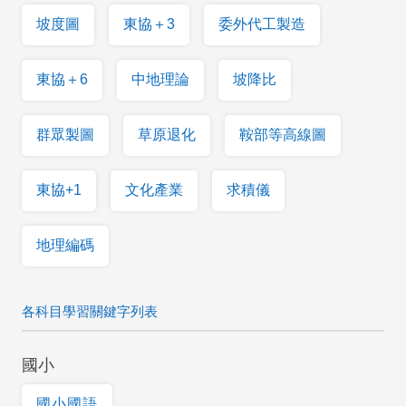
坡度圖
東協＋3
委外代工製造
東協＋6
中地理論
坡降比
群眾製圖
草原退化
鞍部等高線圖
東協+1
文化產業
求積儀
地理編碼
各科目學習關鍵字列表
國小
國小國語