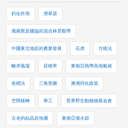
鈣化作用
溼草原
俄羅斯及國協的混合林景觀帶
中國東北地區的農業發展
石虎
方格法
離岸風場
容積率
東南亞熱帶高地氣候
坐標法
三角形圖
澳洲同化政策
空間移轉
華工
世界野生動植物基金會
古老的結晶岩地層
東南亞潑水節