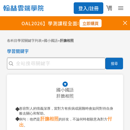
各科目學習關鍵字列表
國小國語
肝膽相照
>
>
學習關鍵字
搜尋
國小國語
肝膽相照
形容對人的情義深厚，當對方有疾病或困難時會如同對待自身
般去關心和幫助。
肝膽相照
付
例句：他們是
的好友，不論何時都願意為對方
出
。