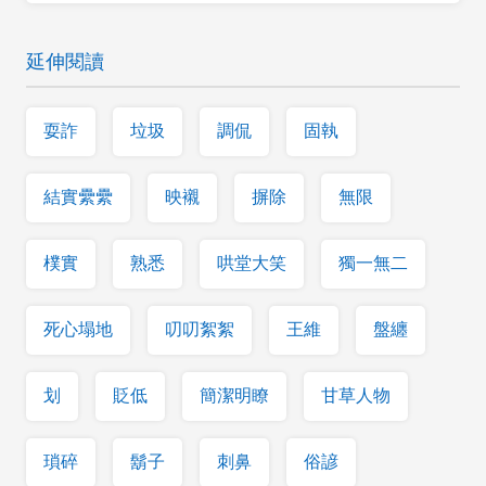
延伸閱讀
耍詐
垃圾
調侃
固執
結實纍纍
映襯
摒除
無限
樸實
熟悉
哄堂大笑
獨一無二
死心塌地
叨叨絮絮
王維
盤纏
划
貶低
簡潔明瞭
甘草人物
瑣碎
鬍子
刺鼻
俗諺