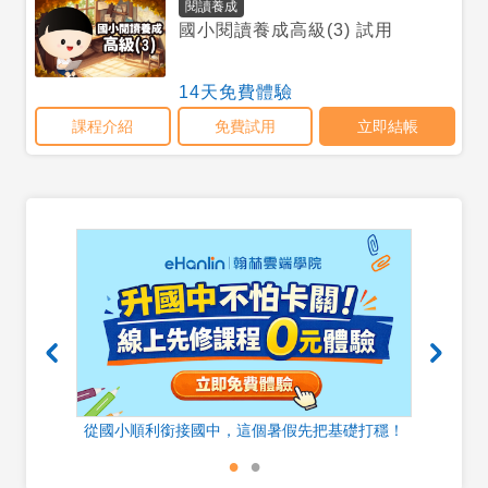
器
從國小順利銜接國中，這個暑假先把基礎打穩！