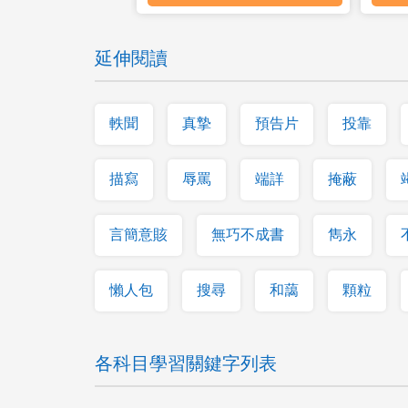
延伸閱讀
軼聞
真摯
預告片
投靠
描寫
辱罵
端詳
掩蔽
言簡意賅
無巧不成書
雋永
懶人包
搜尋
和藹
顆粒
各科目學習關鍵字列表