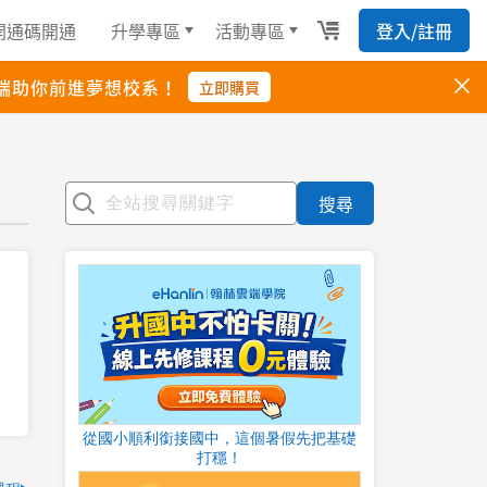
搜尋
從國小順利銜接國中，這個暑假先把基礎
打穩！