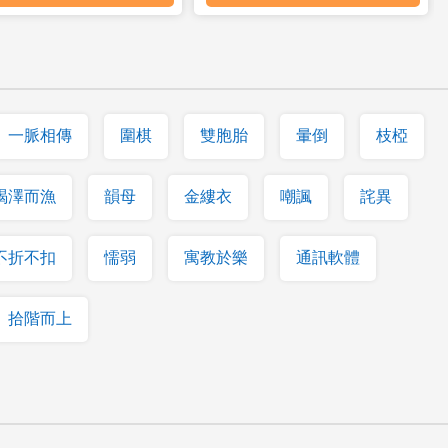
一脈相傳
圍棋
雙胞胎
暈倒
枝椏
竭澤而漁
韻母
金縷衣
嘲諷
詫異
不折不扣
懦弱
寓教於樂
通訊軟體
拾階而上