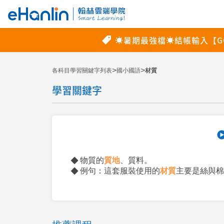
>
>
各科目學習關鍵字列表
國小國語
材質
學習關鍵字
物質的
質地
、質料。
例句：這套服裝使用的
材質
主要是絲與棉