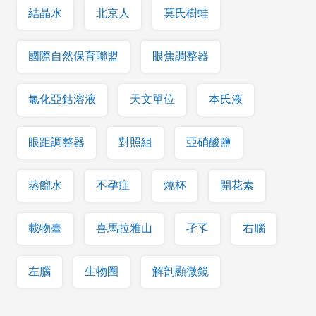
結晶水
北京人
莫氏樹蛙
國際自然保育聯盟
眼焦調整器
氯化亞鈷溶液
天文單位
本氏液
眼距調整器
對照組
亞硝酸鹽
蒸餾水
不孕症
燒杯
開花素
載物臺
喜馬拉雅山
孑孓
右腦
左腦
生物圈
解剖顯微鏡