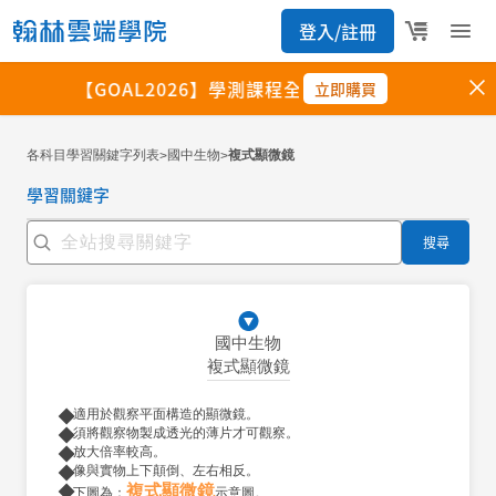
各科目學習關鍵字列表
國中生物
複式顯微鏡
>
>
學習關鍵字
搜尋
國中生物
複式顯微鏡
適用於觀察平面構造的顯微鏡。
須將觀察物製成透光的薄片才可觀察。
放大倍率較高。
像與實物上下顛倒、左右相反。
複式顯微鏡
下圖為：
示意圖。