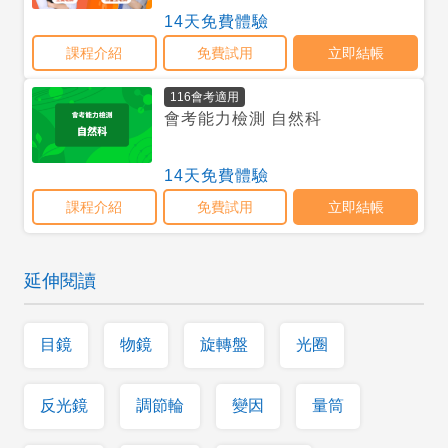
延伸閱讀
目鏡
物鏡
旋轉盤
光圈
反光鏡
調節輪
變因
量筒