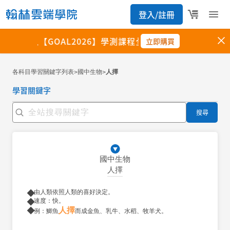
各科目學習關鍵字列表
國中生物
人擇
>
>
學習關鍵字
搜尋
國中生物
人擇
由人類依照人類的喜好決定。
速度：快。
人擇
例：鯽魚
而成金魚、乳牛、水稻、牧羊犬。