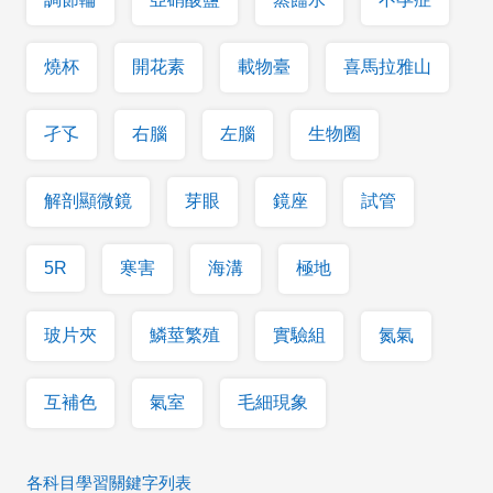
燒杯
開花素
載物臺
喜馬拉雅山
孑孓
右腦
左腦
生物圈
解剖顯微鏡
芽眼
鏡座
試管
5R
寒害
海溝
極地
玻片夾
鱗莖繁殖
實驗組
氮氣
互補色
氣室
毛細現象
各科目學習關鍵字列表