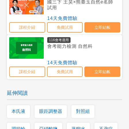
延伸閱讀
本氏液
眼距調整器
對照組
調節輪
亞硝酸鹽
蒸餾水
不孕症