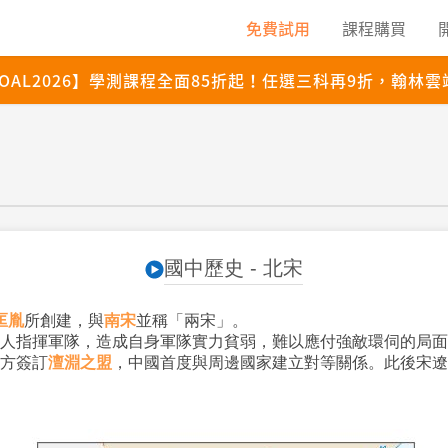
國中歷史 - 北宋
匡胤
所創建，與
南宋
並稱「兩宋」。
人指揮軍隊，造成自身軍隊實力貧弱，難以應付強敵環伺的局面
方簽訂
澶淵之盟
，中國首度與周邊國家建立對等關係。此後宋遼