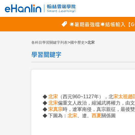
>
>
各科目學習關鍵字列表
國中歷史
北宋
學習關鍵字
北宋
（西元960~1127年），北
宋太祖
趙
北宋
偏重文人政治，縮減武將權力，由文
宋真宗
時，遼軍南侵，真宗親征，最後雙
下圖為：
北宋
、遼、
西夏
關係圖