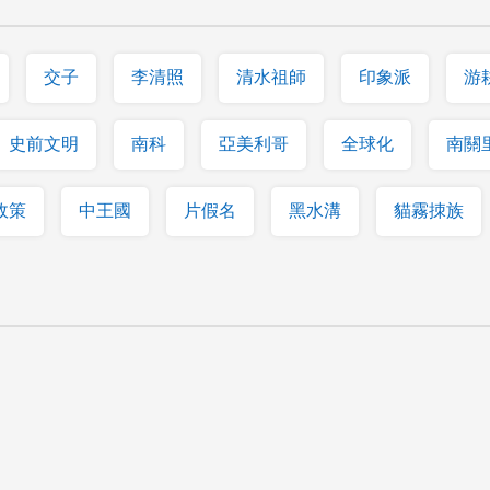
交子
李清照
清水祖師
印象派
游
史前文明
南科
亞美利哥
全球化
南關
政策
中王國
片假名
黑水溝
貓霧拺族