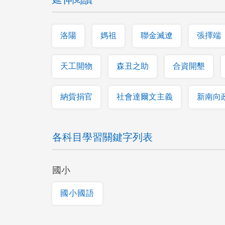
洛陽
媽祖
聯金滅遼
張擇端
天工開物
森丑之助
合資開墾
納貲捐官
社會達爾文主義
新南向
各科目學習關鍵字列表
國小
國小國語