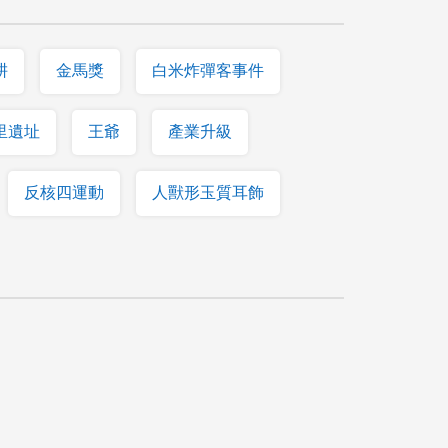
耕
金馬獎
白米炸彈客事件
里遺址
王爺
產業升級
反核四運動
人獸形玉質耳飾