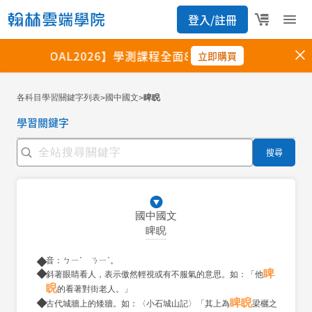
各科目學習關鍵字列表
國中國文
睥睨
>
>
學習關鍵字
搜尋
國中國文
睥睨
音：ㄅㄧˋ ㄋㄧˋ。
睥
斜著眼睛看人，表示傲然輕視或有不服氣的意思。如：「他
睨
的看著對街老人。」
睥睨
古代城牆上的矮牆。如：〈小石城山記〉「其上為
梁欐之