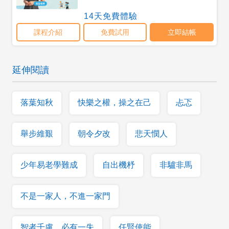
延伸閱讀
落葉知秋
快樂之權，操之在己
忐忑
舉步維艱
朝令夕改
悲天憫人
少年易老學難成
自出機杼
非驢非馬
不是一家人，不進一家門
智者千慮，必有一失
任賢使能