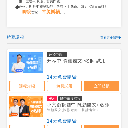
形，其旁出堡塢，有若門焉。」
窺伺。即暗中觀望動靜，等待下手機會。如：《顏氏家訓》
睥睨
幸災樂禍
「
宮閫，
。」
推薦課程
查看更多課程