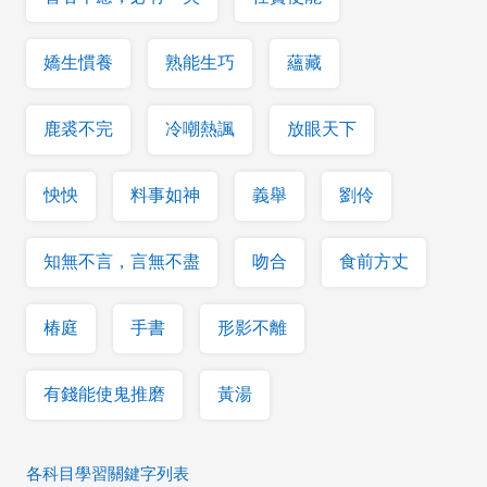
嬌生慣養
熟能生巧
蘊藏
鹿裘不完
冷嘲熱諷
放眼天下
怏怏
料事如神
義舉
劉伶
知無不言，言無不盡
吻合
食前方丈
椿庭
手書
形影不離
有錢能使鬼推磨
黃湯
各科目學習關鍵字列表