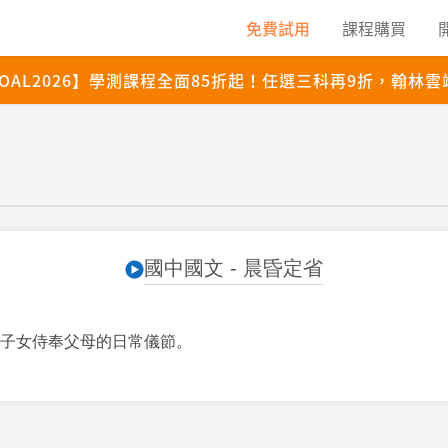
國中國文 - 晨昏定省
子女侍奉父母的日常儀節。