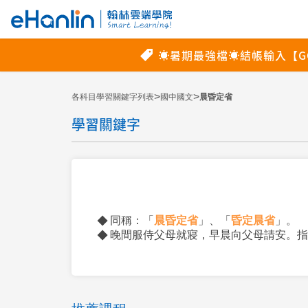
>
>
各科目學習關鍵字列表
國中國文
晨昏定省
學習關鍵字
同稱：「
晨昏定省
」、「
昏定晨省
」。
晚間服侍父母就寢，早晨向父母請安。指