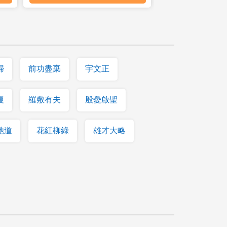
婦
前功盡棄
宇文正
復
羅敷有夫
殷憂啟聖
馳道
花紅柳綠
雄才大略