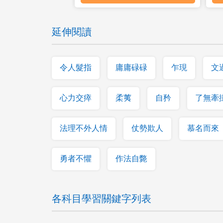
延伸閱讀
令人髮指
庸庸碌碌
乍現
文
心力交瘁
柔荑
自矜
了無牽
法理不外人情
仗勢欺人
慕名而來
勇者不懼
作法自斃
各科目學習關鍵字列表