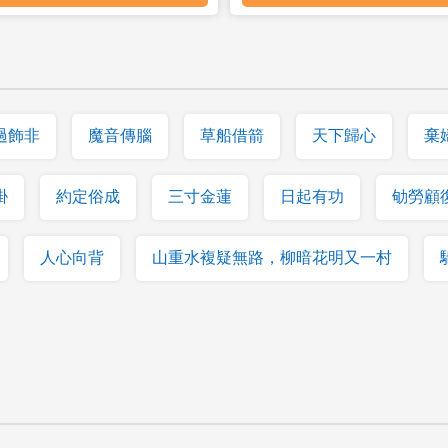
過飾非
魔音傳腦
草船借箭
天下歸心
棄
掛
約定俗成
三寸金蓮
日起有功
劬勞顧
人心向背
山重水複疑無路，柳暗花明又一村