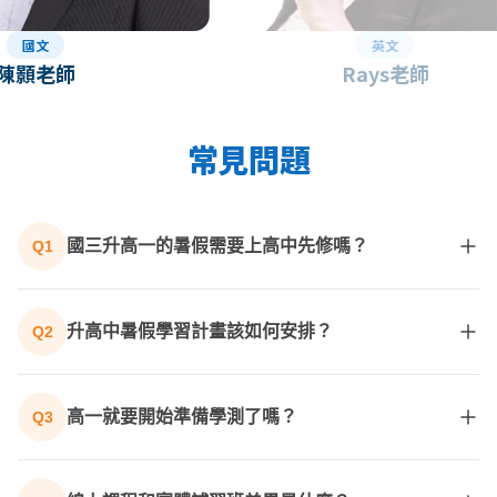
國文
英文
陳顥老師
Rays老師
常見問題
國三升高一的暑假需要上高中先修嗎？
Q1
不一定，但暑假是孩子學習模式轉換的重要準備期。若
孩子國中基礎較弱，高中課業難度增加容易跟不上，建
升高中暑假學習計畫該如何安排？
Q2
議可利用暑假上高中銜接課程；如果孩子國中基礎較
穩、自律性高，可先透過線上課程或針對高中科目做預
讀書計畫可照個人狀況及目標，每週設定學習時數，搭
習。
配科目輪讀，並安排題目練習與複習，建立自己穩定的
高一就要開始準備學測了嗎？
Q3
讀書節奏。
建議從高一開始累積學科基本知識能力、建立讀書方
法，高二再逐步加強統整與複習，高三準備學測時才會