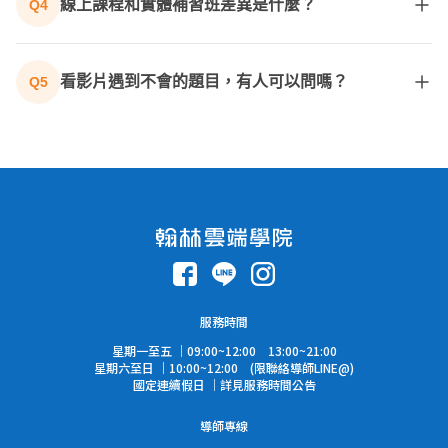
線上課程和實體補習班差異是什麼？
Q4
比較有餘裕。
最大的差異在於「效率與客製化」。傳統補習班需要配
合固定的時間與進度，且通勤耗時；線上課程可讓孩子
看影片遇到不會的題目，有人可以問嗎？
Q5
依照自己的時間安排學習，遇到不熟的觀念可重複觀看
教學影片，搭配成績單的錯題分析，能精準找出學習盲
沒問題！系統內建「AI 助教」功能，遇到不懂的題目或
點，大幅提升複習效率。
觀念，隨時可以透過系統發問，由 AI 助教隨時在線上為
您詳細解答，確保孩子不會把問題留到考場上。
*高中銜接課程提供 3 題 AI 助教提問體驗，歡迎升級購
買高一e名師課程，完整使用學習功能。