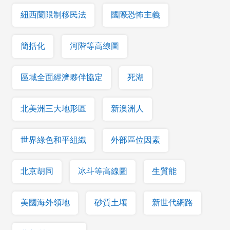
紐西蘭限制移民法
國際恐怖主義
簡括化
河階等高線圖
區域全面經濟夥伴協定
死湖
北美洲三大地形區
新澳洲人
世界綠色和平組織
外部區位因素
北京胡同
冰斗等高線圖
生質能
美國海外領地
砂質土壤
新世代網路