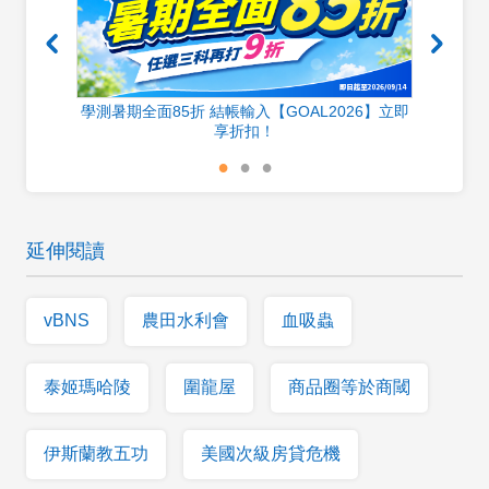
700分
學測暑期全面85折 結帳輸入【GOAL2026】立即
享折扣！
延伸閱讀
vBNS
農田水利會
血吸蟲
泰姬瑪哈陵
圍龍屋
商品圈等於商閾
伊斯蘭教五功
美國次級房貸危機