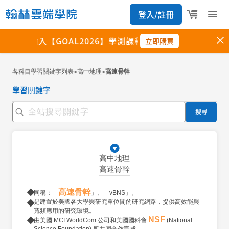
各科目學習關鍵字列表
高中地理
高速骨幹
>
>
學習關鍵字
搜尋
高中地理
高速骨幹
高速骨幹
同稱：「
」、「vBNS」。
是建置於美國各大學與研究單位間的研究網路，提供高效能與
寬頻應用的研究環境。
NSF
由美國 MCI WorldCom 公司和美國國科會
(National