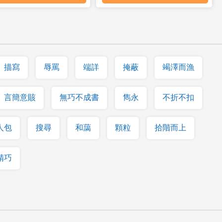
描寫
辱罵
端詳
掩蔽
竭澤而漁
言簡意賅
無巧不成書
雋永
不折不扣
人包
搜尋
和藹
顆粒
拾階而上
精巧