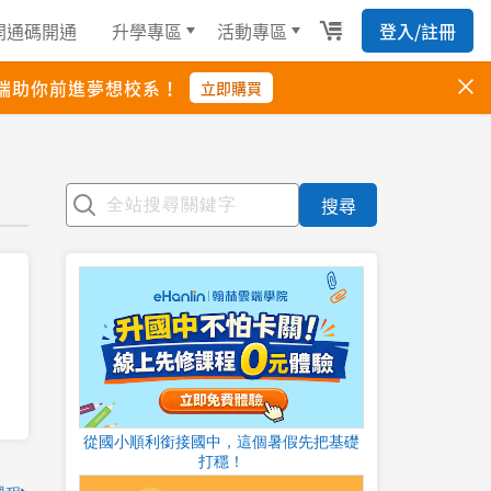
搜尋
從國小順利銜接國中，這個暑假先把基礎
打穩！