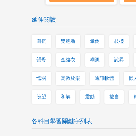
延伸閱讀
圍棋
雙胞胎
暈倒
枝椏
韻母
金縷衣
嘲諷
詫異
懦弱
寓教於樂
通訊軟體
懶
盼望
和解
震動
擅自
各科目學習關鍵字列表