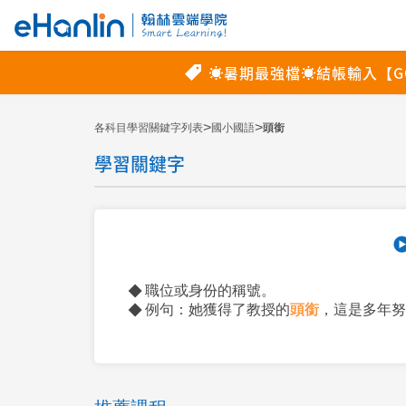
>
>
各科目學習關鍵字列表
國小國語
頭銜
學習關鍵字
職位或身份的稱號。
例句：她獲得了教授的
頭銜
，這是多年努