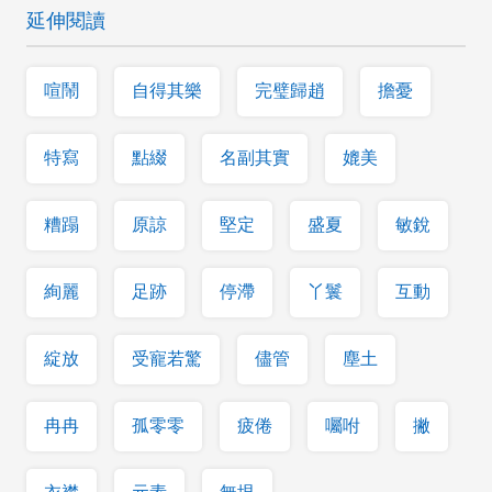
延伸閱讀
喧鬧
自得其樂
完璧歸趙
擔憂
特寫
點綴
名副其實
媲美
糟蹋
原諒
堅定
盛夏
敏銳
絢麗
足跡
停滯
丫鬟
互動
綻放
受寵若驚
儘管
塵土
冉冉
孤零零
疲倦
囑咐
撇