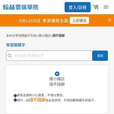
各科目學習關鍵字列表
國小國語
躡手躡腳
>
>
學習關鍵字
搜尋
國小國語
躡手躡腳
形容走路時小心翼翼，不發出聲音。
躡手躡腳
例句：他
地走進房間，不想吵醒熟睡中的孩子。