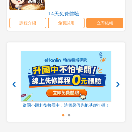
器
從國小順利銜接國中，這個暑假先把基礎打穩！