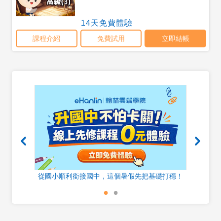
器
從國小順利銜接國中，這個暑假先把基礎打穩！