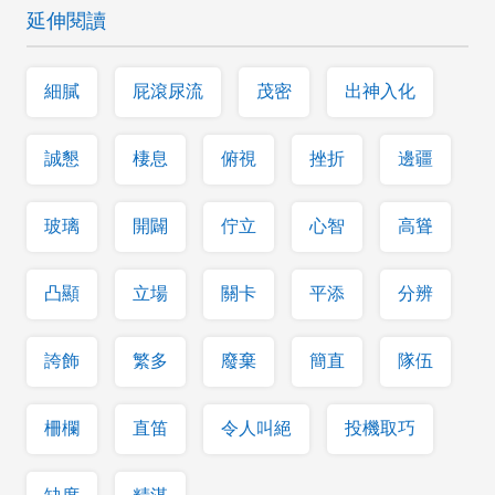
延伸閱讀
細膩
屁滾尿流
茂密
出神入化
誠懇
棲息
俯視
挫折
邊疆
玻璃
開闢
佇立
心智
高聳
凸顯
立場
關卡
平添
分辨
誇飾
繁多
廢棄
簡直
隊伍
柵欄
直笛
令人叫絕
投機取巧