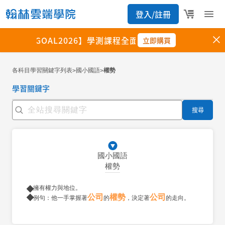
各科目學習關鍵字列表
國小國語
權勢
>
>
學習關鍵字
搜尋
國小國語
權勢
擁有權力與地位。
公司
權勢
公司
例句：他一手掌握著
的
，決定著
的走向。