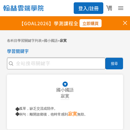
各科目學習關鍵字列表
國小國語
寂寞
>
>
學習關鍵字
搜尋
國小國語
寂寞
孤單，缺乏交流或陪伴。
寂寞
例句：離開故鄉後，他時常感到
無助。