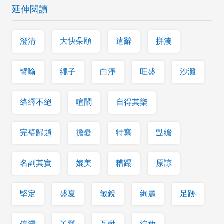
延伸閱讀
澄清
大快朵頤
遣辭
拼湊
譬喻
繩子
白淨
旺盛
沙灘
絡繹不絕
喧鬧
自得其樂
完璧歸趙
擔憂
特寫
點綴
名副其實
媲美
糟蹋
原諒
堅定
盛夏
敏銳
絢麗
足跡