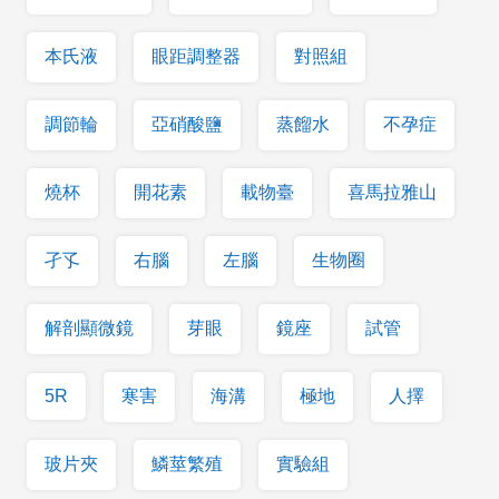
本氏液
眼距調整器
對照組
調節輪
亞硝酸鹽
蒸餾水
不孕症
燒杯
開花素
載物臺
喜馬拉雅山
孑孓
右腦
左腦
生物圈
解剖顯微鏡
芽眼
鏡座
試管
5R
寒害
海溝
極地
人擇
玻片夾
鱗莖繁殖
實驗組