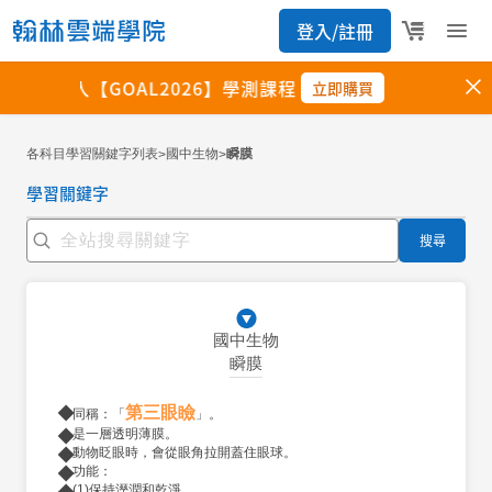
各科目學習關鍵字列表
國中生物
瞬膜
>
>
學習關鍵字
搜尋
國中生物
瞬膜
第三眼瞼
同稱：「
」。
是一層透明薄膜。
動物眨眼時，會從眼角拉開蓋住眼球。
功能：
(1)保持溼潤和乾淨