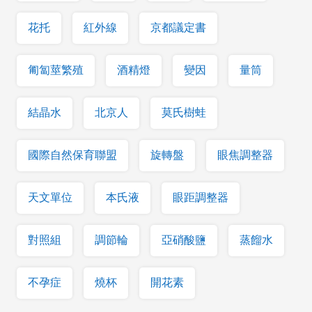
花托
紅外線
京都議定書
匍匐莖繁殖
酒精燈
變因
量筒
結晶水
北京人
莫氏樹蛙
國際自然保育聯盟
旋轉盤
眼焦調整器
天文單位
本氏液
眼距調整器
對照組
調節輪
亞硝酸鹽
蒸餾水
不孕症
燒杯
開花素