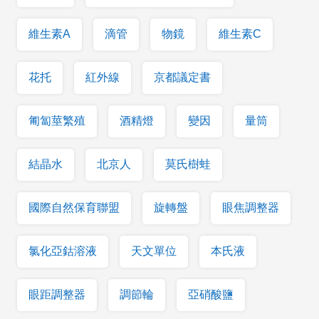
維生素A
滴管
物鏡
維生素C
花托
紅外線
京都議定書
匍匐莖繁殖
酒精燈
變因
量筒
結晶水
北京人
莫氏樹蛙
國際自然保育聯盟
旋轉盤
眼焦調整器
氯化亞鈷溶液
天文單位
本氏液
眼距調整器
調節輪
亞硝酸鹽