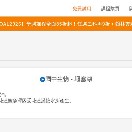
國中生物 - 堰塞湖
泊。
花蓮鯉魚潭因受花蓮溪搶水所產生。