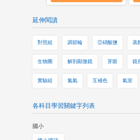
延伸閱讀
對照組
調節輪
亞硝酸鹽
蒸
生物圈
解剖顯微鏡
芽眼
鏡
實驗組
氮氣
互補色
氣室
各科目學習關鍵字列表
國小