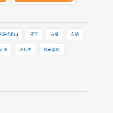
喜馬拉雅山
孑孓
右腦
左腦
人擇
玻片夾
鱗莖繁殖