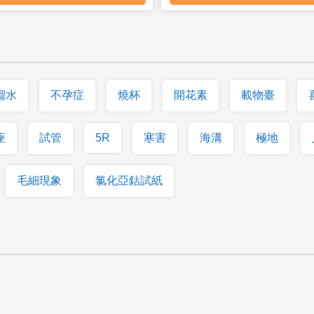
餾水
不孕症
燒杯
開花素
載物臺
座
試管
5R
寒害
海溝
極地
毛細現象
氯化亞鈷試紙