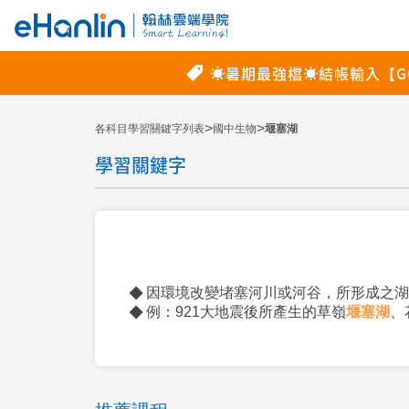
>
>
各科目學習關鍵字列表
國中生物
堰塞湖
學習關鍵字
因環境改變堵塞河川或河谷，所形成之湖
例：921大地震後所產生的草嶺
堰塞湖
、