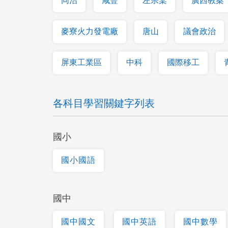
同治
咸豐
左宗棠
廣西教案
麥寮火力發電廠
唐山
議會政治
屏東工業區
中科
國際移工
各科目學習關鍵字列表
國小
國小國語
國中
國中國文
國中英語
國中數學