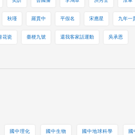
奕訢
曾國藩
李鴻章
洪秀全
淮軍
秋瑾
羅貫中
平假名
宋應星
九年一
青花瓷
臺梗九號
還我客家話運動
吳承恩
國中理化
國中生物
國中地球科學
國