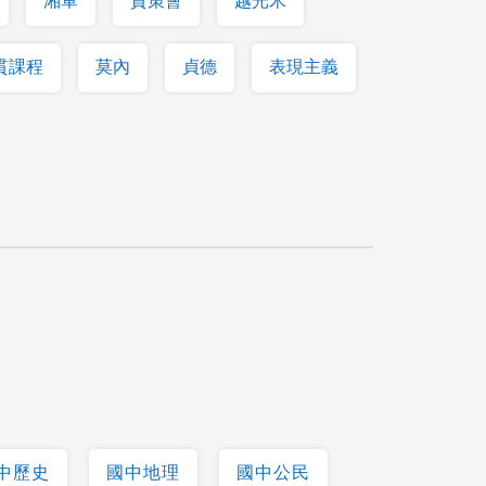
湘軍
資策會
越光米
貫課程
莫內
貞德
表現主義
中歷史
國中地理
國中公民