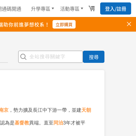
搜尋
南京
，勢力擴及長江中下游一帶，並建
天朝
認為是
基督教
異端。直至
同治
3年才被平