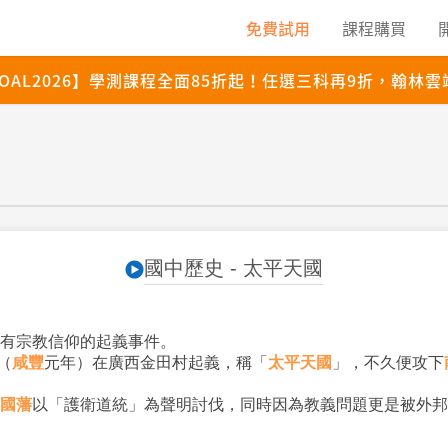
國中歷史 - 太平天國
有宗教信仰的起義事件。
（
咸豐
元年）在廣西金田村起義，稱「
太平天國
」，不久便攻下
國藩
以「護衛道統」為聲明討伐，同時因為教義問題更是被外邦