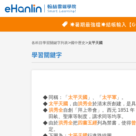
>
>
各科目學習關鍵字列表
國中歷史
太平天國
學習關鍵字
同稱：「
太平天國
」、「
太平軍
」。
太平天國
，由
洪秀全
於清末所創建，是具
洪秀全
自創「拜上帝會」。西元 1851 年
田畝、聖庫等制度，講求同等均享。
由於
洪秀全
把
四書五經
列為禁書，使得
曾
定。
下圖為：
太平天國
行進路線圖。