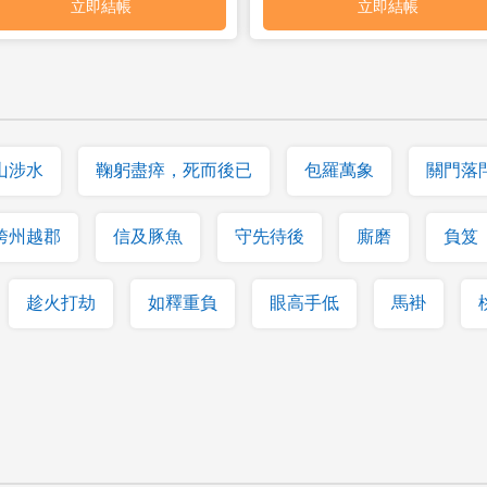
山涉水
鞠躬盡瘁，死而後已
包羅萬象
關門落
跨州越郡
信及豚魚
守先待後
廝磨
負笈
趁火打劫
如釋重負
眼高手低
馬褂