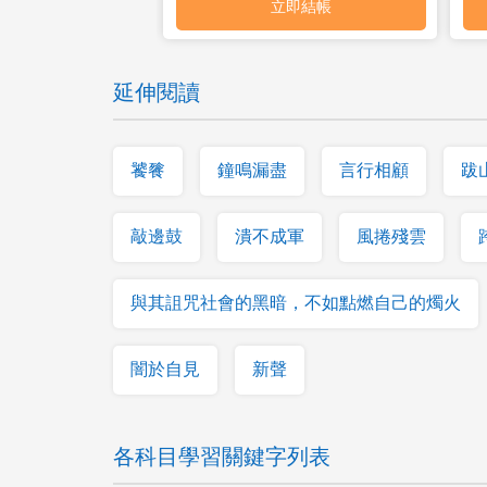
延伸閱讀
饕餮
鐘鳴漏盡
言行相顧
跋
敲邊鼓
潰不成軍
風捲殘雲
與其詛咒社會的黑暗，不如點燃自己的燭火
闇於自見
新聲
各科目學習關鍵字列表