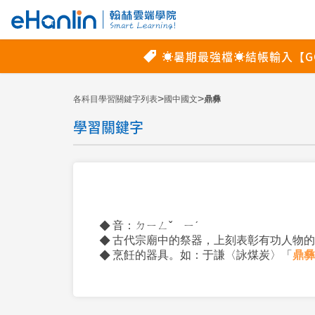
>
>
各科目學習關鍵字列表
國中國文
鼎彝
學習關鍵字
音：ㄉㄧㄥˇ ㄧˊ
古代宗廟中的祭器，上刻表彰有功人物的
烹飪的器具。如：于謙〈詠煤炭〉「
鼎彝