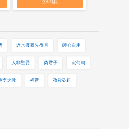
閂
近水樓臺先得月
師心自用
人非聖賢
偽君子
沉甸甸
桃李之教
福音
孜孜矻矻