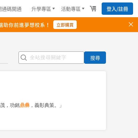
搜尋
茂，功銘
鼎彝
，義彰典策。」