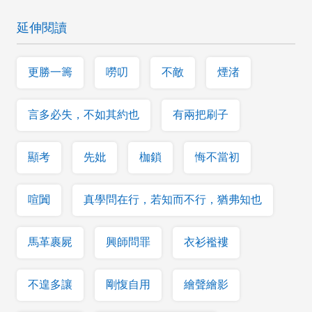
延伸閱讀
更勝一籌
嘮叨
不敵
煙渚
言多必失，不如其約也
有兩把刷子
顯考
先妣
枷鎖
悔不當初
喧闐
真學問在行，若知而不行，猶弗知也
馬革裹屍
興師問罪
衣衫襤褸
不遑多讓
剛愎自用
繪聲繪影