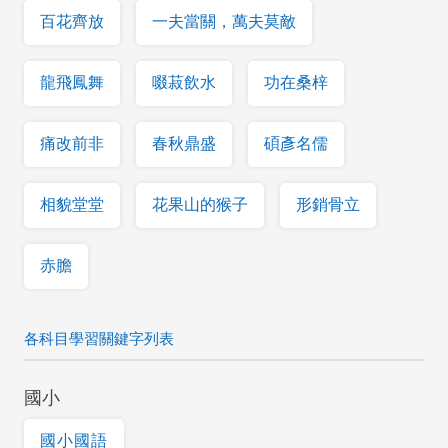
百花齊放
一夫當關，萬夫莫敵
龍飛鳳舞
啜菽飲水
功在桑梓
痛改前非
春秋鼎盛
碩彥名儒
相貌堂堂
花果山的猴子
形銷骨立
赤膽
各科目學習關鍵字列表
國小
國小國語