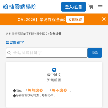
各科目學習關鍵字列表
國中國文
矢無虛發
>
>
學習關鍵字
搜尋
國中國文
矢無虛發
矢無虛發
矢不虛發
同稱：「
」、「
」。
形容射箭技術精湛，每發必中。