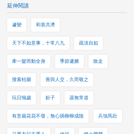
延伸閱讀
遽變
和衷共濟
天下不如意事，十常八九
疏淡自如
牽一髮而動全身
季節遞嬗
敗走
搜索枯腸
善與人交，久而敬之
玩日愒歲
鉅子
器無常道
有意栽花花不發，無心插柳柳成陰
兵強馬壯