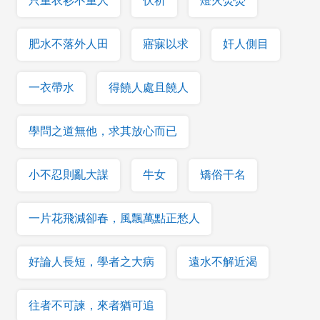
只重衣衫不重人
伏祈
燈火熒熒
肥水不落外人田
寤寐以求
奸人側目
一衣帶水
得饒人處且饒人
學問之道無他，求其放心而已
小不忍則亂大謀
牛女
矯俗干名
一片花飛減卻春，風飄萬點正愁人
好論人長短，學者之大病
遠水不解近渴
往者不可諫，來者猶可追