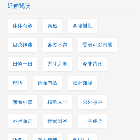
延伸閱讀
休休有容
泰然
牽腸掛肚
目眩神迷
參差不齊
憂勞可以興國
日慎一日
方寸之地
今非昔比
母語
信而有徵
鼠肚雞腸
無懈可擊
粉飾太平
秀外慧中
不脛而走
黃鶯出谷
一字褒貶