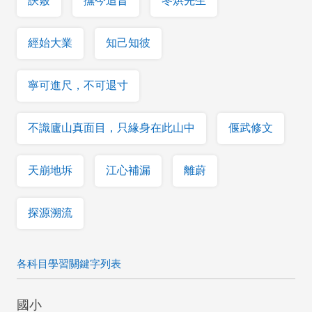
訣竅
撫今追昔
冬烘先生
經始大業
知己知彼
寧可進尺，不可退寸
不識廬山真面目，只緣身在此山中
偃武修文
天崩地坼
江心補漏
離蔚
探源溯流
各科目學習關鍵字列表
國小