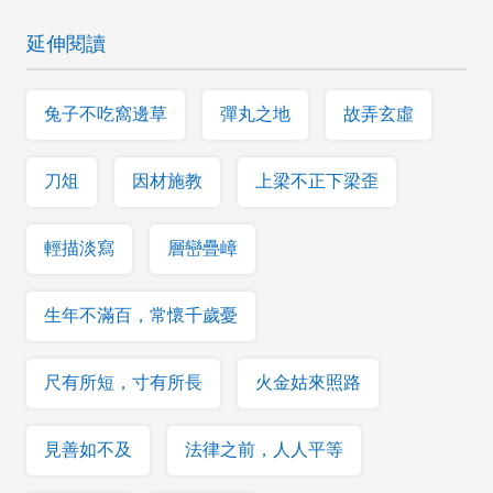
延伸閱讀
兔子不吃窩邊草
彈丸之地
故弄玄虛
刀俎
因材施教
上梁不正下梁歪
輕描淡寫
層巒疊嶂
生年不滿百，常懷千歲憂
尺有所短，寸有所長
火金姑來照路
見善如不及
法律之前，人人平等