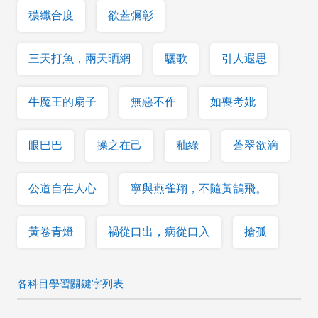
穠纖合度
欲蓋彌彰
三天打魚，兩天晒網
驪歌
引人遐思
牛魔王的扇子
無惡不作
如喪考妣
眼巴巴
操之在己
釉綠
蒼翠欲滴
公道自在人心
寧與燕雀翔，不隨黃鵠飛。
黃卷青燈
禍從口出，病從口入
搶孤
各科目學習關鍵字列表