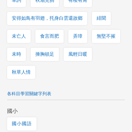
單詞
秋扇見捐
有稜有角
安得如鳥有羽翅，托身白雲還故鄉
緋聞
未亡人
食言而肥
弄璋
無堅不摧
未時
捶胸頓足
風輕日暖
秋草人情
各科目學習關鍵字列表
國小
國小國語