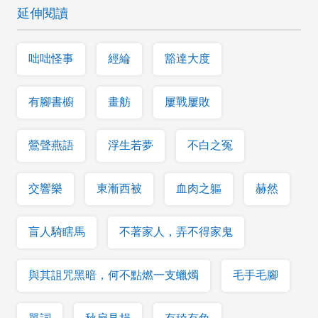
延伸閱讀
咄咄怪事
經綸
豁達大度
有腳書櫥
畫舫
屢戰屢敗
鶯聲燕語
浮生若夢
不白之冤
交響樂
東漸西被
血肉之軀
赫然
盲人騎瞎馬
不著家人，弄不得家鬼
與其詛咒黑暗，何不點燃一支蠟燭
毛手毛腳