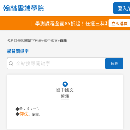
各科目學習關鍵字列表
國中國文
倚賴
>
>
學習關鍵字
搜尋
國中國文
倚賴
倚，音：ㄧˇ。
仰仗
、依靠。