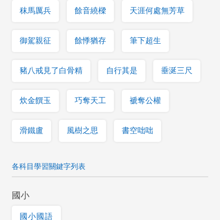
秣馬厲兵
餘音繞樑
天涯何處無芳草
御駕親征
餘悸猶存
筆下超生
豬八戒見了白骨精
自行其是
垂涎三尺
炊金饌玉
巧奪天工
褫奪公權
滑鐵盧
風樹之思
書空咄咄
各科目學習關鍵字列表
國小
國小國語