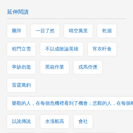
延伸閱讀
團拜
一目了然
晴空萬里
乾涸
程門立雪
不以成敗論英雄
宵衣旰食
寧缺勿濫
黑箱作業
戎馬倥傯
雷霆萬鈞
樂觀的人，在每個危機裡看到了機會；悲觀的人，在每個
以訛傳訛
水漲船高
會社