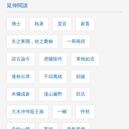
延伸閱讀
拂士
執著
跫音
家畜
失之東隅，收之桑榆
一舉兩得
談古論今
虎嘯龍吟
筆翰如流
連袂出席
千頭萬緒
顛簸
米爛成倉
漫山遍野
茆店
大水沖垮龍王廟
一幢
怦然