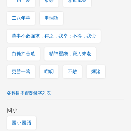
千鈞一髮
案頭
意氣風發
二八年華
申悃語
萬事不必強求，得之，我幸；不得，我命
白糖拌苦瓜
精神矍鑠，寶刀未老
更勝一籌
嘮叨
不敵
煙渚
各科目學習關鍵字列表
國小
國小國語