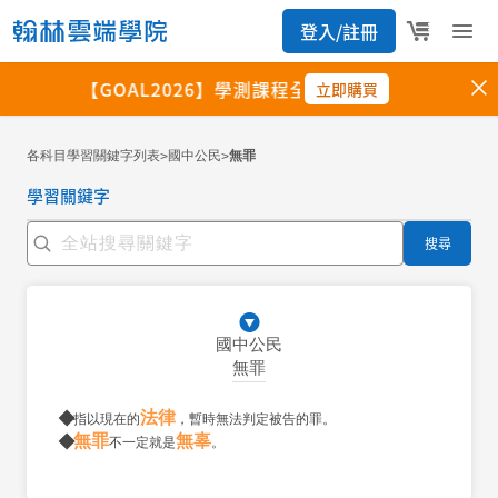
各科目學習關鍵字列表
國中公民
無罪
>
>
學習關鍵字
搜尋
國中公民
無罪
法律
指以現在的
，暫時無法判定被告的罪。
無罪
無辜
不一定就是
。