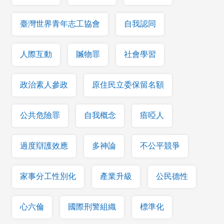
臺灣世界青年志工協會
自我認同
人際互動
贓物罪
社會學習
政治素人參政
原住民立委保留名額
公共危險罪
自我概念
瘖啞人
過度辯護效應
多神論
不公平競爭
家事分工性別化
產業升級
公民德性
心六倫
國際刑警組織
標準化