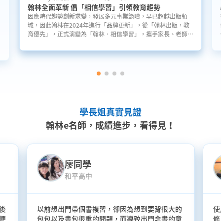
翰林全面革新 倡「相信學習」引領教育趨勢
因應時代趨勢創新求變，發展多元事業範疇，早已超越出版領
域，因此翰林在2024年進行「品牌更新」，從「翰林出版，教
育優先」，正式演變為「翰林．相信學習」，攜手家長、老師以
及所有教育從業者，一起致力啟發孩子學習，探索人生更多的可
能性。翰林集團也進一步成立子公司翰林教育科技與台灣明光文
應
教事業。其中，翰林教育科技發展線上學習平台，已成為各類
K12教育機構中佔有率最高、續用率最高的數位學習平台。
學長姐真實見證
翰林e名師，成績進步，看得見！
廖同學
和平高中
後
以前想出門帶個書複習，卻因為想到要背很大的
使
便
包包以及書包很重的問題，而導致出門念書的意
修